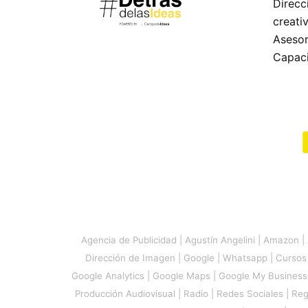
Direcc
creati
Asesor
Capaci
Agencia de Publicidad
|
Agustín Angelini
|
Amazon
|
Dirección de Imagen
|
Google
|
Whatsapp
|
Cursos
Google Analytics
|
Google Maps
|
Google My Business
Producción Audiovisual
|
Radio
|
Redes Sociales
|
Reg