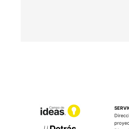
SERVI
Direcc
proye